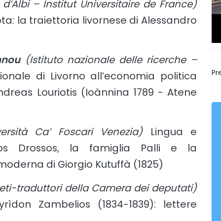
 d’Albi – Institut Universitaire de France)
: la traiettoria livornese di Alessandro
nnou
(Istituto nazionale delle ricerche –
Pr
nale di Livorno all’economia politica
ndreas Louriotis (Ioànnina 1789 - Atene
ersità Ca’ Foscari Venezia)
Lingua e
ios Drossos, la famiglia Palli e la
oderna di Giorgio Kutuffà (1825)
preti-traduttori della Camera dei deputati)
ìdon Zambelios (1834-1839): lettere